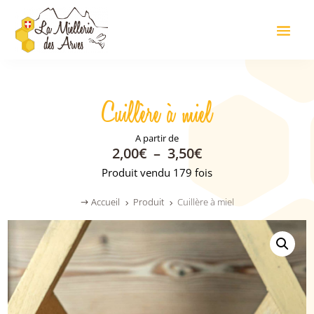
Cuillère à miel
PLAGE
2,00
€
–
3,50
€
DE
Produit vendu 179 fois
PRIX :
2,00€
Accueil
Produit
Cuillère à miel
$
5
5
À
3,50€