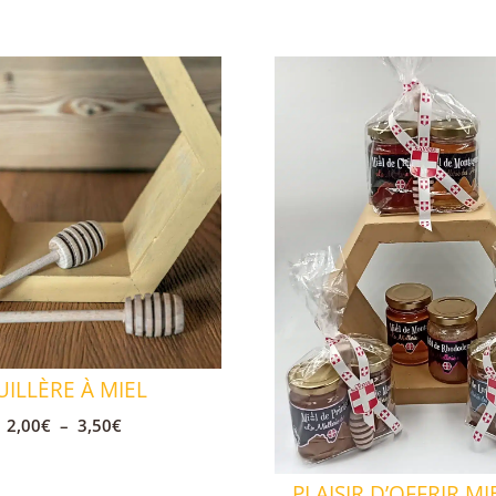
UILLÈRE À MIEL
Plage
2,00
€
–
3,50
€
de
prix :
PLAISIR D’OFFRIR MI