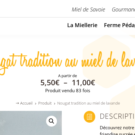
Miel de Savoie
Gourmand
La Miellerie
Ferme Péda
at tradition au miel de la
PLAGE
5,50
€
–
11,00
€
DE
Produit vendu 83 fois
PRIX :
5,50€
Accueil
Produit
Nougat tradition au miel de lavande
$
5
5
À
11,00€
DESCRIPT
h
Découvrez notre 
friandise sucrée 