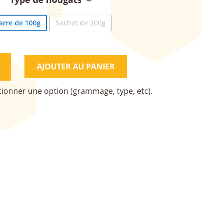
arre de 100g
Sachet de 200g
ITÉ
AJOUTER AU PANIER
T
ION
DE