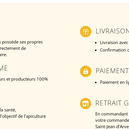
LIVRAISO

es possède ses propres
Livraison avec
irectement de
Confirmation d
ire.
RME
PAIEMENT

eurs et producteurs 100%
Paiement en li
RETRAIT G

la santé,
En commandant de
’objectif de l’apiculture
votre commande d
Saint-Jean-d’Arve