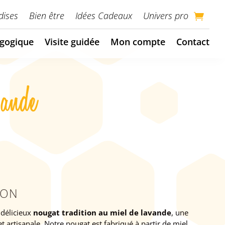
ises
Bien être
Idées Cadeaux
Univers pro
gogique
Visite guidée
Mon compte
Contact
vande
ION
délicieux
nougat tradition au miel de lavande
, une
et artisanale. Notre nougat est fabriqué à partir de miel