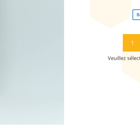
B
QUANT
DE
NOUGA
TRADIT
AU
MIEL
DE
LAVAN