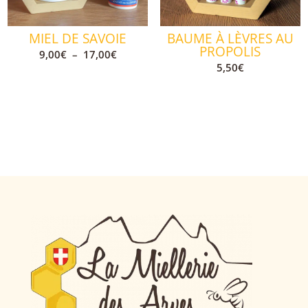
MIEL DE SAVOIE
BAUME À LÈVRES AU
PROPOLIS
Plage
9,00
€
–
17,00
€
5,50
€
de
prix :
9,00€
à
17,00€