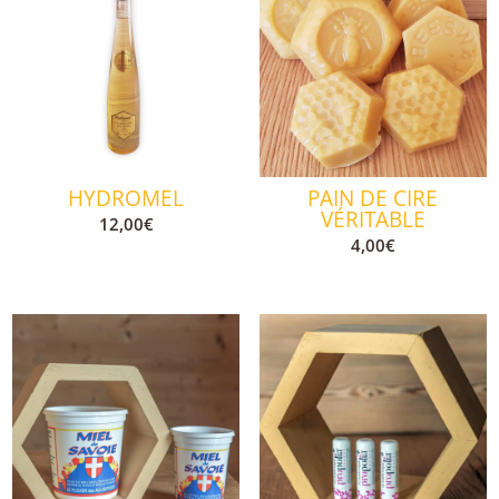
HYDROMEL
PAIN DE CIRE
VÉRITABLE
12,00
€
4,00
€