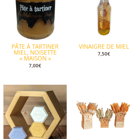
PÂTE À TARTINER
VINAIGRE DE MIEL
MIEL, NOISETTE
7,50
€
« MAISON »
7,00
€